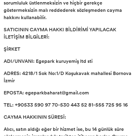
sorumluluk üstlenmeksizin ve hiçbir gerekçe
göstermeksizin malı reddederek sözleşmeden cayma
hakkını kullanabilir.
SATICININ CAYMA HAKKI BİLDİRİMİ YAPILACAK
İLETİŞİM BİLGİLERİ:
ŞİRKET
ADI/UNVANI: Egepark kuruyemiş ltd sti
ADRES: 4218/1 Sok No:1/D Koşukavak mahallesi Bornova
İzmir
EPOSTA:
egeparkbaharat@gmail.com
TEL: +90533 590 97 70-530 443 52 81-555 725 95 16
CAYMA HAKKININ SÜRESİ:
Alıcı, satın aldığı eğer bir hizmet ise, bu 14 günlük süre