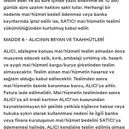
teslim eder ve bu süre içinde yazılı bildirimle ek 10 (on)
günlük süre uzatım hakkını saklı tutar. Herhangi bir
nedenle mal/hizmet bedeli ödenmez veya banka
kayıtlarında iptal edilir ise, SATICI mal/hizmetin teslimi
yükümlülüğünden kurtulmuş kabul edilir.
MADDE 6 - ALICININ BEYAN VE TAAHHÜTLERİ
ALICI, sözleşme konusu mal/hizmeti teslim almadan önce
muayene edecek ezik, kırık, ambalajı yırtılmış vb. hasarlı
ve ayıplı mal/hizmeti kargo/kurye şirketinden teslim
almayacaktır. Teslim alınan mal/hizmetin hasarsız ve
sağlam olduğu kabul edilecektir. Teslimden sonra
mal/hizmetin özenle korunması borcu, ALICI'ya aittir.
Fatura iade edilmelidir. Mal/hizmetin tesliminden sonra
ALICI'ya ait kredi kartının ALICI'nın kusurundan
kaynaklanmayan bir şekilde yetkisiz kişilerce haksız veya
hukuka aykırı olarak kullanılması nedeni ile ilgili banka
veya finans kuruluşunun mal/hizmet bedelini SATICI'ya
ödememesi halinde, ALICI kendisine teslim edilmiş olması