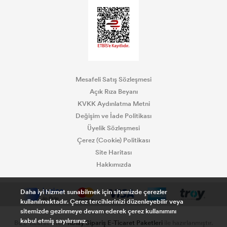
Mesafeli Satış Sözleşmesi
Açık Rıza Beyanı
KVKK Aydınlatma Metni
Değişim ve İade Politikası
Üyelik Sözleşmesi
Çerez (Cookie) Politikası
Site Haritası
Hakkımızda
Daha iyi hizmet sunabilmek için sitemizde çerezler
kullanılmaktadır. Çerez tercihlerinizi düzenleyebilir veya
sitemizde gezinmeye devam ederek çerez kullanımını
kabul etmiş sayılırsınız.
Bu e-ticaret sitesi
Kolay Sipariş E-Ticaret Paketleri
ile hazırlanmıştır.