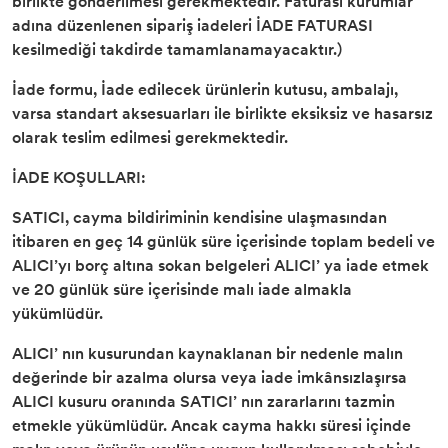
birlikte gönderilmesi gerekmektedir. Faturası kurumlar
adına düzenlenen sipariş iadeleri İADE FATURASI
kesilmediği takdirde tamamlanamayacaktır.)
İade formu, İade edilecek ürünlerin kutusu, ambalajı,
varsa standart aksesuarları ile birlikte eksiksiz ve hasarsız
olarak teslim edilmesi gerekmektedir.
İADE KOŞULLARI:
SATICI, cayma bildiriminin kendisine ulaşmasından
itibaren en geç 14 günlük süre içerisinde toplam bedeli ve
ALICI’yı borç altına sokan belgeleri ALICI’ ya iade etmek
ve 20 günlük süre içerisinde malı iade almakla
yükümlüdür.
ALICI’ nın kusurundan kaynaklanan bir nedenle malın
değerinde bir azalma olursa veya iade imkânsızlaşırsa
ALICI kusuru oranında SATICI’ nın zararlarını tazmin
etmekle yükümlüdür. Ancak cayma hakkı süresi içinde