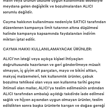
malın veya ürünün usulüne uygun kullanılması sebebiyle
meydana gelen değişiklik ve bozulmalardan ALICI
sorumlu değildir.
Cayma hakkının kullanılması nedeniyle SATICI tarafından
düzenlenen kampanya limit tutarının altına düşülmesi
halinde kampanya kapsamında faydalanılan indirim
miktarı iptal edilir.
CAYMA HAKKI KULLANILAMAYACAK ÜRÜNLER:
ALICI’nın isteği veya açıkça kişisel ihtiyaçları
doğrultusunda hazırlanan ve geri gönderilmeye müsait
olmayan, iç giyim alt parçaları, mayo ve bikini altları,
makyaj malzemeleri, tek kullanımlık ürünler, çabuk
bozulma tehlikesi olan veya son kullanma tarihi geçme
ihtimali olan mallar, ALICI’ya teslim edilmesinin ardından
ALICI tarafından ambalajı açıldığı takdirde iade edilmesi
sağlık ve hijyen açısından uygun olmayan ürünler, teslim
edildikten sonra başka ürünlerle karışan ve doğası gereği