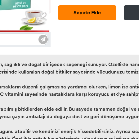
Sepete Ekle
, sağlıklı ve doğal bir içecek seçeneği sunuyor. Özellikle nan
İçerisinde kullanılan doğal bitkiler sayesinde vücudunuzu temizl
rsakların düzenli çalışmasına yardımcı olurken, limon ise antio
 C vitamini sayesinde hastalıklara karşı koruyucu etkiye sahipt
yapılmış bitkilerden elde edilir. Bu sayede tamamen doğal ve sa
rıca çayın ambalajı da doğaya dost ve geri dönüşüme uygun
luğunu atabilir ve kendinizi enerjik hissedebilirsiniz. Ayrıca 
cektir. Özellikle soğuk kış günlerinde, vücudunuzun ihtiyaç du