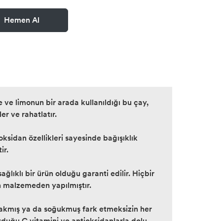
Hemen Al
e ve limonun bir arada kullanıldığı bu çay,
er ve rahatlatır.
ksidan özellikleri sayesinde bağışıklık
ir.
ğlıklı bir ürün olduğu garanti edilir. Hiçbir
 malzemeden yapılmıştır.
sıcakmış ya da soğukmuş fark etmeksizin her
yduğu C vitamini ve antioksidanlarla dolu