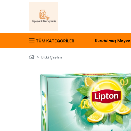
Bitki Çayları
Kurutulmuş Meyve
TÜM KATEGORILER
Bitki Çayları