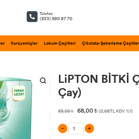
Telefon
(533) 590 97 70
ler
Kuruyemişler
Lokum Çeşitleri
Çikolata-Şekerleme Çeşitler
LiPTON BİTKİ 
Çay)
68,00 ₺
65,00 ₺
(0,68TL KDV %1)