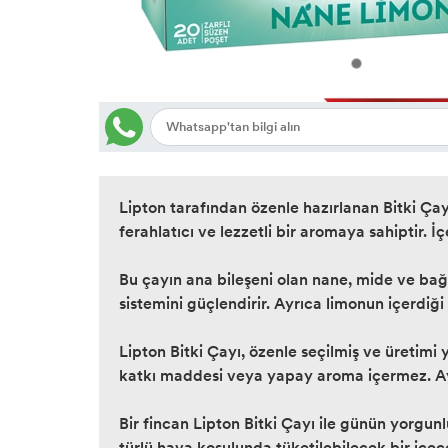
Lipton tarafından özenle hazırlanan Bitki Çayı
ferahlatıcı ve lezzetli bir aromaya sahiptir. 
Bu çayın ana bileşeni olan nane, mide ve bağı
sistemini güçlendirir. Ayrıca limonun içerdiği
Lipton Bitki Çayı, özenle seçilmiş ve üretimi 
katkı maddesi veya yapay aroma içermez. Ay
Bir fincan Lipton Bitki Çayı ile günün yorgun
türlü hava koşulunda tüketilebilecek bir içe