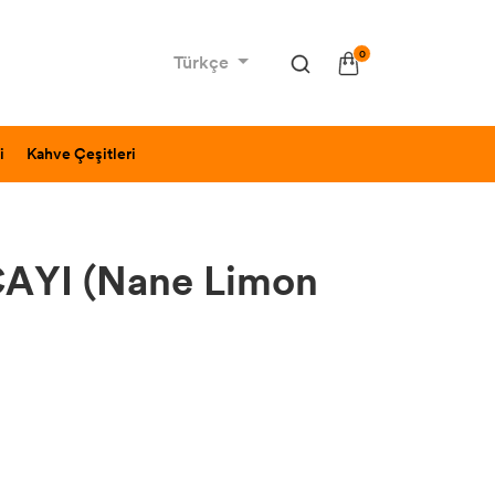
0
Türkçe
i
Kahve Çeşitleri
ÇAYI (Nane Limon