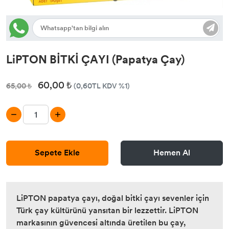
LiPTON BİTKİ ÇAYI (Papatya Çay)
60,00 ₺
65,00 ₺
(0,60TL KDV %1)
Sepete Ekle
Hemen Al
LiPTON papatya çayı, doğal bitki çayı sevenler için
Türk çay kültürünü yansıtan bir lezzettir. LiPTON
markasının güvencesi altında üretilen bu çay,