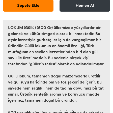
Sepete Ekle
Hemen Al
LOKUM (Güllü) (500 Gr) ülkemizde yüzyıllardır bir
gelenek ve kültür simgesi olarak bilinmektedir. Bu
eşsiz lezzetiyle gurbetçiler için de vazgeçilmez bir
üründür. Güllü lokumun en önemli özelliği, Türk
mutfağının en sevilen lezzetlerinden biri olan gül
suyu ile üretilmesidir. Bu nedenle birçok kişi
tarafından "güllerin tatlısı" olarak da adlandırılmıştır.
Güllü lokum, tamamen doğal malzemelerle üretilir
ve gül suyu haricinde bal ve toz şekeri de içerir. Bu
sayede hem sağlıklı hem de tadına doyulmaz bir tat
sunar. Üstelik sentetik aroma ve koruyucu madde
içermez, tamamen doğal bir üründür.
500 gramlık ağırlığıyla, geniş bir aile ya da arkadaş